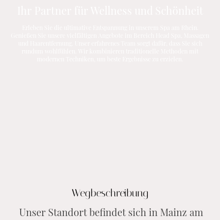
Ihr Partner für Wellness und Schönheit
Erleben Sie die ultimative Entspannung in unserem Spa am Rhein.
Genießen Sie unsere vielfältigen Angebote im Bereich Head Spa, Massagen
und Haarentfernung. Unser erfahrenes Team sorgt dafür, dass Sie sich
rundum wohlfühlen. Wir kombinieren traditionelle Methoden mit
modernen Techniken, um beste Ergebnisse zu erzielen.
Wegbeschreibung
Unser Standort befindet sich in Mainz am